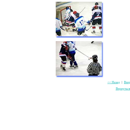
<< Назад
|
Впе
Вернутьс